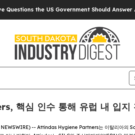
tions the US Government Should Answer About I
rtners, 핵심 인수 통해 유럽 내 입지
WIRE) -- Attindas Hygiene Partners는 이탈리아의 Societ