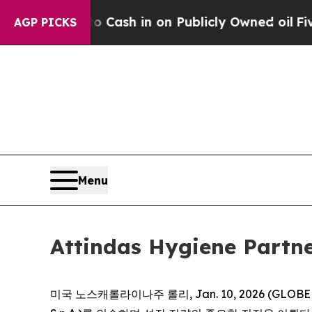
ance to Cash in on Publicly Owned oil
Five Ques
AGP PICKS
Menu
Attindas Hygiene Pa
미국 노스캐롤라이나주 롤리, Jan. 10, 2026 (GLOBE NEWS