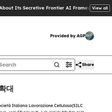
ts Secretive Frontier AI Framework
The Cyclosp
View all
Provided by AGP
Share
 확대
à Italiana Lavorazione Cellulosa(SILC