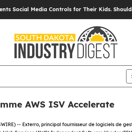
cial Media Controls for Their Kids. Should the US
ramme AWS ISV Accelerate
) -- Exterro, principal fournisseur de logiciels de gest