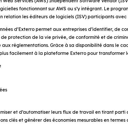
Web Services (AWS) Independent Software Vendor (ISV) A
logicielles fonctionnant sur AWS ou s’y intégrant. Le pro
 relation les éditeurs de logiciels (ISV) participants ave
nnées d’Exterro permet aux entreprises d’identifier, de co
s, de protection de la vie privée, de conformité et de crimi
té aux réglementations. Grâce à sa disponibilité dans le 
lus facilement à la plateforme Exterro pour transformer le
e
nées
miser et d’automatiser leurs flux de travail en tirant part
tions clés et générer des économies mesurables en termes 