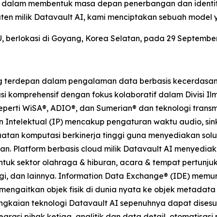
l dalam membentuk masa depan penerbangan dan identi
en milik Datavault AI, kami menciptakan sebuah model y
berlokasi di Goyang, Korea Selatan, pada 29 September
 terdepan dalam pengalaman data berbasis kecerdasan bu
i komprehensif dengan fokus kolaboratif dalam Divisi Ilm
seperti WiSA®, ADIO®, dan Sumerian® dan teknologi transm
Intelektual (IP) mencakup pengaturan waktu audio, sinkr
uatan komputasi berkinerja tinggi guna menyediakan solu
an. Platform berbasis cloud milik Datavault AI menyedia
untuk sektor olahraga & hiburan, acara & tempat pertunjuk
rgi, dan lainnya. Information Data Exchange® (IDE) memu
mengaitkan objek fisik di dunia nyata ke objek metadat
ngkaian teknologi Datavault AI sepenuhnya dapat dises
egrasi pihak ketiga, analitik dan data detail, otomatisa