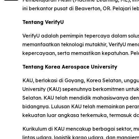
ini berkantor pusat di Beaverton, OR. Pelajari le
Tentang VerifyU
VerifyU adalah pemimpin tepercaya dalam solusi v
memanfaatkan teknologi mutakhir, VerifyU me
kepercayaan, serta memastikan kepatuhan. Pelaj
Tentang Korea Aerospace University
KAU, berlokasi di Goyang, Korea Selatan, unggu
University (KAU) sepenuhnya berkomitmen untu
Selatan. KAU telah mendidik mahasiswanya deng
bidangnya. Lulusan KAU telah memainkan peran
kekuatan luar angkasa terkemuka, termasuk d
Kurikulum di KAU mencakup berbagai sektor, mu
lintas udara, logistik kargo udara, dan manaje