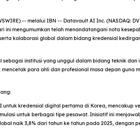
IRE) -- melalui IBN -- Datavault AI Inc. (NASDAQ: DVLT)
hari ini mengumumkan telah menandatangani nota kesep
serta kolaborasi global dalam bidang kredensial kedirga
l sebagai institusi yang unggul dalam bidang teknik dan 
 mencetak para ahli dan profesional masa depan guna m
dang:
 untuk kredensial digital pertama di Korea, mencakup verif
asi untuk berbagai tipe pesawat. Inisiatif ini menjawab
obal naik 3,8% dari tahun ke tahun pada 2025, dengan pe