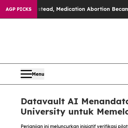
nstead, Medication Abortion Became Easy to ge
AGP PICKS
Menu
Datavault AI Menandat
University untuk Memelo
Perjanjian ini meluncurkan inisiatif verifikasi