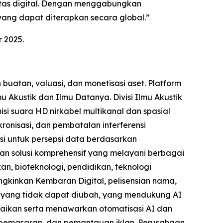
tas digital. Dengan menggabungkan
ang dapat diterapkan secara global.”
 2025.
atan, valuasi, dan monetisasi aset. Platform
u Akustik dan Ilmu Datanya. Divisi Ilmu Akustik
isi suara HD nirkabel multikanal dan spasial
onisasi, dan pembatalan interferensi
si untuk persepsi data berdasarkan
kan solusi komprehensif yang melayani berbagai
an, bioteknologi, pendidikan, teknologi
ngkinkan Kembaran Digital, pelisensian nama,
a yang tidak dapat diubah, yang mendukung AI
uaikan serta menawarkan otomatisasi AI dan
si pemasaran, dan pemantauan iklan. Perusahaan