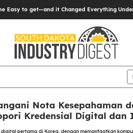
t—and it Changed Everything
Under the Second T
angani Nota Kesepahaman d
pori Kredensial Digital dan
 pilot digital pertama di Korea, dengan memanfaatkan kom