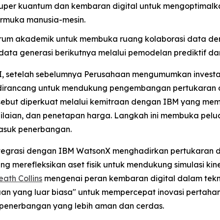
uper kuantum dan kembaran digital untuk mengoptimalka
rmuka manusia-mesin.
rum akademik untuk membuka ruang kolaborasi data de
ta generasi berikutnya melalui pemodelan prediktif dan
I, setelah sebelumnya Perusahaan mengumumkan investasi 
 dirancang untuk mendukung pengembangan pertukaran da
ersebut diperkuat melalui kemitraan dengan IBM yang me
nilaian, dan penetapan harga. Langkah ini membuka pelua
masuk penerbangan.
integrasi dengan IBM WatsonX menghadirkan pertukaran da
merefleksikan aset fisik untuk mendukung simulasi kinerj
ath Collins
mengenai peran kembaran digital dalam teknol
aan yang luar biasa" untuk mempercepat inovasi pertahan
 penerbangan yang lebih aman dan cerdas.