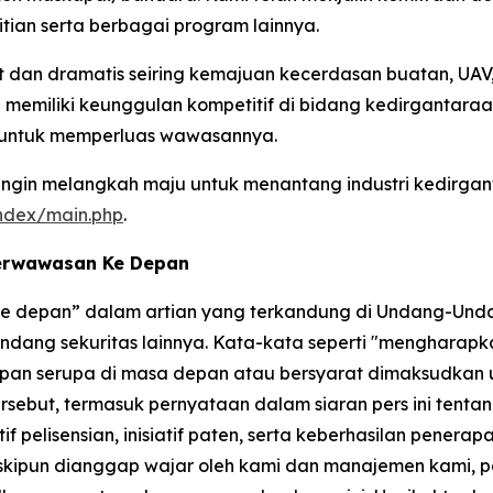
tian serta berbagai program lainnya.
an dramatis seiring kemajuan kecerdasan buatan, UAV, 
memiliki keunggulan kompetitif di bidang kedirgantaraa
 untuk memperluas wawasannya.
in melangkah maju untuk menantang industri kedirgant
index/main.php
.
Berwawasan Ke Depan
 ke depan” dalam artian yang terkandung di Undang-Unda
dang sekuritas lainnya. Kata-kata seperti "mengharapkan
gkapan serupa di masa depan atau bersyarat dimaksudkan
but, termasuk pernyataan dalam siaran pers ini tentang 
 pelisensian, inisiatif paten, serta keberhasilan penerap
skipun dianggap wajar oleh kami dan manajemen kami, 