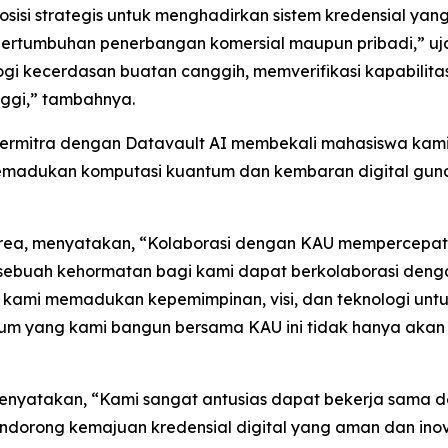
sisi strategis untuk menghadirkan sistem kredensial ya
a pertumbuhan penerbangan komersial maupun pribadi,” uj
ologi kecerdasan buatan canggih, memverifikasi kapabili
inggi,” tambahnya.
Bermitra dengan Datavault AI membekali mahasiswa ka
emadukan komputasi kuantum dan kembaran digital gun
Korea, menyatakan, “Kolaborasi dengan KAU mempercepa
n sebuah kehormatan bagi kami dapat berkolaborasi deng
, kami memadukan kepemimpinan, visi, dan teknologi unt
um yang kami bangun bersama KAU ini tidak hanya akan b
 menyatakan, “Kami sangat antusias dapat bekerja sama 
a mendorong kemajuan kredensial digital yang aman dan ino