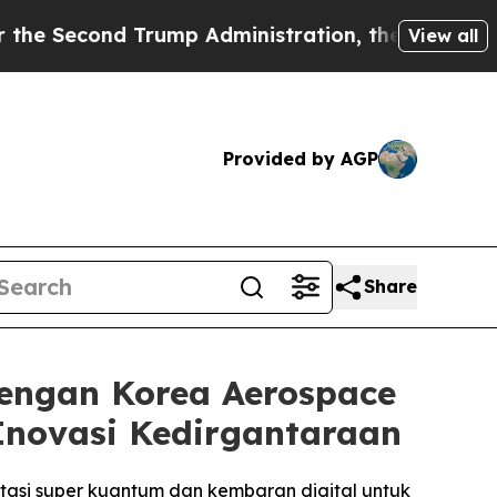
rump Administration, the Fight Over History h
View all
Provided by AGP
Share
engan Korea Aerospace
 Inovasi Kedirgantaraan
putasi super kuantum dan kembaran digital untuk