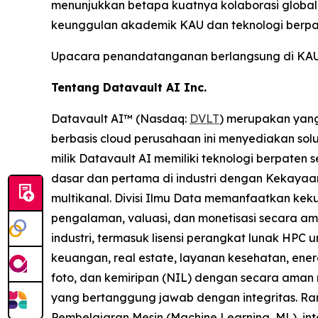
menunjukkan betapa kuatnya kolaborasi globa
keunggulan akademik KAU dan teknologi berpat
Upacara penandatanganan berlangsung di KAU, 
Tentang Datavault AI Inc.
Datavault AI™ (Nasdaq:
DVLT
) merupakan yang
berbasis cloud perusahaan ini menyediakan solus
milik Datavault AI memiliki teknologi berpaten 
dasar dan pertama di industri dengan Kekayaan 
multikanal. Divisi Ilmu Data memanfaatkan kek
pengalaman, valuasi, dan monetisasi secara am
industri, termasuk lisensi perangkat lunak HPC 
keuangan, real estate, layanan kesehatan, ene
foto, dan kemiripan (NIL) dengan secara aman 
yang bertanggung jawab dengan integritas. Ra
Pembelajaran Mesin (Machine Learning, ML), int