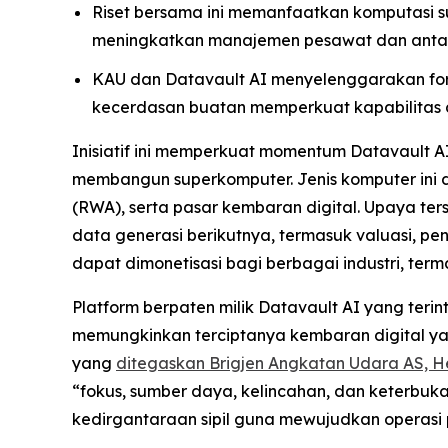
Riset bersama ini memanfaatkan komputasi s
meningkatkan manajemen pesawat dan anta
KAU dan Datavault AI menyelenggarakan fo
kecerdasan buatan memperkuat kapabilitas da
Inisiatif ini memperkuat momentum Datavault A
membangun superkomputer. Jenis komputer ini
(RWA), serta pasar kembaran digital. Upaya t
data generasi berikutnya, termasuk valuasi, pe
dapat dimonetisasi bagi berbagai industri, ter
Platform berpaten milik Datavault AI yang ter
memungkinkan terciptanya kembaran digital yang 
yang
ditegaskan Brigjen Angkatan Udara AS, He
“fokus, sumber daya, kelincahan, dan keterbuk
kedirgantaraan sipil guna mewujudkan operasi