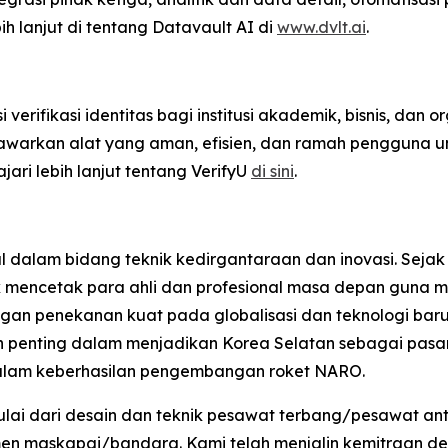
bih lanjut di tentang Datavault AI di
www.dvlt.ai
.
erifikasi identitas bagi institusi akademik, bisnis, dan o
nawarkan alat yang aman, efisien, dan ramah pengguna 
ari lebih lanjut tentang VerifyU
di sini
.
l dalam bidang teknik kedirgantaraan dan inovasi. Sejak
k mencetak para ahli dan profesional masa depan guna m
an penekanan kuat pada globalisasi dan teknologi baru, 
 penting dalam menjadikan Korea Selatan sebagai pasar 
alam keberhasilan pengembangan roket NARO.
lai dari desain dan teknik pesawat terbang/pesawat an
men maskapai/bandara. Kami telah menjalin kemitraan de