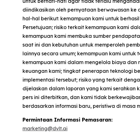
untuk berhati-hati agar tidak terlalu menganda
diindikasikan oleh pernyataan berwawasan ke d
hal-hal berikut: kemampuan kami untuk berhasi
Persetujuan; risiko terkait kemampuan kami dal
kemampuan kami membuka sumber pendapatan baru
saat ini dan kebutuhan untuk memperoleh pemb
lainnya secara umum; kemampuan kami untuk 
kemampuan kami dalam mengelola biaya dan m
keuangan kami; tingkat penerapan teknologi ber
implementasi tersebut; risiko yang terkait denga
dijelaskan dalam laporan yang kami serahkan ke
pers ini diterbitkan, dan kami tidak berkewaj
berdasarkan informasi baru, peristiwa di masa
Permintaan Informasi Pemasaran:
marketing@dvlt.ai