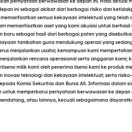
lkan pernyataan berwawasan ke depan ini. Hasil aktual 
epan ini sebagai akibat dari berbagai risiko dan ketida
l memanfaatkan semua kekayaan intelektual yang telah d
am memanfaatkan aset yang kami akuisisi untuk berhasil 
 sebagai hasil dari berbagai paten yang disebutkan dal
iayaan tambahan guna mendukung operasi yang sedang ber
terus menjalankan usaha; kemampuan kami mempertahan
enjalankan rencana operasional serta anggaran kami;
lisensi milik kami oleh penerima lisensi kami ke produk 
n inovasi teknologi dan kekayaan intelektual; serta risiko
pada Komisi Sekuritas dan Bursa AS. Informasi dalam sia
iban untuk memperbarui pernyataan berwawasan ke depan
 mendatang, atau lainnya, kecuali sebagaimana disyaratk